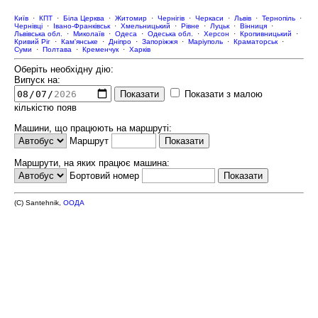
Київ
·
КПТ
·
Біла Церква
·
Житомир
·
Чернігів
·
Черкаси
·
Львів
·
Тернопіль
·
Чернівці
·
Івано-Франківськ
·
Хмельницький
·
Рівне
·
Луцьк
·
Вінниця
·
Львівська обл.
·
Миколаїв
·
Одеса
·
Одеська обл.
·
Херсон
·
Кропивницький
·
Кривий Ріг
·
Кам'янське
·
Дніпро
·
Запоріжжя
·
Маріуполь
·
Краматорськ
·
Суми
·
Полтава
·
Кременчук
·
Харків
Оберіть необхідну дію:
Випуск на:
Показати з малою
кількістю появ
Машини, що працюють на маршруті:
Маршрут
Маршрути, на яких працює машина:
Бортовий номер
(C) Santehnik,
ООДА