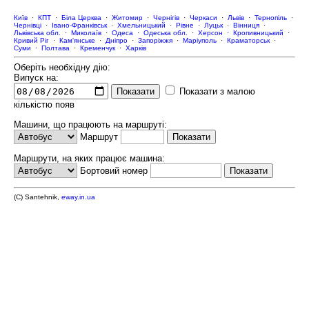
Київ
·
КПТ
·
Біла Церква
·
Житомир
·
Чернігів
·
Черкаси
·
Львів
·
Тернопіль
·
Чернівці
·
Івано-Франківськ
·
Хмельницький
·
Рівне
·
Луцьк
·
Вінниця
·
Львівська обл.
·
Миколаїв
·
Одеса
·
Одеська обл.
·
Херсон
·
Кропивницький
·
Кривий Ріг
·
Кам'янське
·
Дніпро
·
Запоріжжя
·
Маріуполь
·
Краматорськ
·
Суми
·
Полтава
·
Кременчук
·
Харків
Оберіть необхідну дію:
Випуск на:
Показати з малою
кількістю появ
Машини, що працюють на маршруті:
Маршрут
Маршрути, на яких працює машина:
Бортовий номер
(C) Santehnik,
eway.in.ua