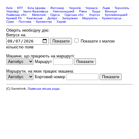
Київ
·
КПТ
·
Біла Церква
·
Житомир
·
Чернігів
·
Черкаси
·
Львів
·
Тернопіль
·
Чернівці
·
Івано-Франківськ
·
Хмельницький
·
Рівне
·
Луцьк
·
Вінниця
·
Львівська обл.
·
Миколаїв
·
Одеса
·
Одеська обл.
·
Херсон
·
Кропивницький
·
Кривий Ріг
·
Кам'янське
·
Дніпро
·
Запоріжжя
·
Маріуполь
·
Краматорськ
·
Суми
·
Полтава
·
Кременчук
·
Харків
Оберіть необхідну дію:
Випуск на:
Показати з малою
кількістю появ
Машини, що працюють на маршруті:
Маршрут
Маршрути, на яких працює машина:
Бортовий номер
(C) Santehnik,
Львівська міська рада