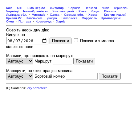
Київ
·
КПТ
·
Біла Церква
·
Житомир
·
Чернігів
·
Черкаси
·
Львів
·
Тернопіль
·
Чернівці
·
Івано-Франківськ
·
Хмельницький
·
Рівне
·
Луцьк
·
Вінниця
·
Львівська обл.
·
Миколаїв
·
Одеса
·
Одеська обл.
·
Херсон
·
Кропивницький
·
Кривий Ріг
·
Кам'янське
·
Дніпро
·
Запоріжжя
·
Маріуполь
·
Краматорськ
·
Суми
·
Полтава
·
Кременчук
·
Харків
Оберіть необхідну дію:
Випуск на:
Показати з малою
кількістю появ
Машини, що працюють на маршруті:
Маршрут
Маршрути, на яких працює машина:
Бортовий номер
(C) Santehnik,
city.dozor.tech