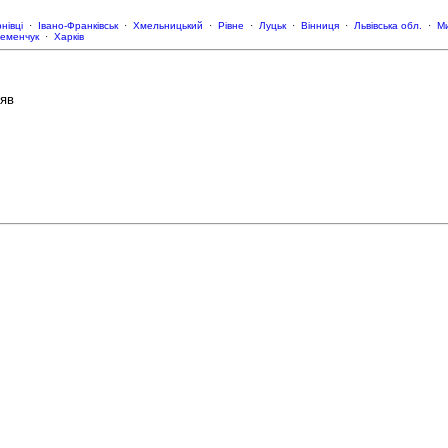
нівці
·
Івано-Франківськ
·
Хмельницький
·
Рівне
·
Луцьк
·
Вінниця
·
Львівська обл.
·
Ми
еменчук
·
Харків
ояв