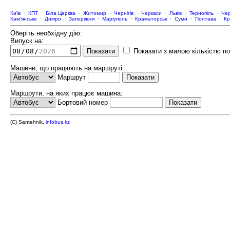
Київ
·
КПТ
·
Біла Церква
·
Житомир
·
Чернігів
·
Черкаси
·
Львів
·
Тернопіль
·
Чер
Кам'янське
·
Дніпро
·
Запоріжжя
·
Маріуполь
·
Краматорськ
·
Суми
·
Полтава
·
Кр
Оберіть необхідну дію:
Випуск на:
Показати з малою кількістю п
Машини, що працюють на маршруті:
Маршрут
Маршрути, на яких працює машина:
Бортовий номер
(C) Santehnik,
infobus.kz