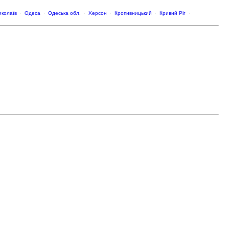
колаїв
·
Одеса
·
Одеська обл.
·
Херсон
·
Кропивницький
·
Кривий Ріг
·