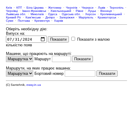
Київ
·
КПТ
·
Біла Церква
·
Житомир
·
Чернігів
·
Черкаси
·
Львів
·
Тернопіль
·
Чернівці
·
Івано-Франківськ
·
Хмельницький
·
Рівне
·
Луцьк
·
Вінниця
·
Львівська обл.
·
Миколаїв
·
Одеса
·
Одеська обл.
·
Херсон
·
Кропивницький
·
Кривий Ріг
·
Кам'янське
·
Дніпро
·
Запоріжжя
·
Маріуполь
·
Краматорськ
·
Суми
·
Полтава
·
Кременчук
·
Харків
Оберіть необхідну дію:
Випуск на:
Показати з малою
кількістю появ
Машини, що працюють на маршруті:
Маршрут
Маршрути, на яких працює машина:
Бортовий номер
(C) Santehnik,
eway.in.ua