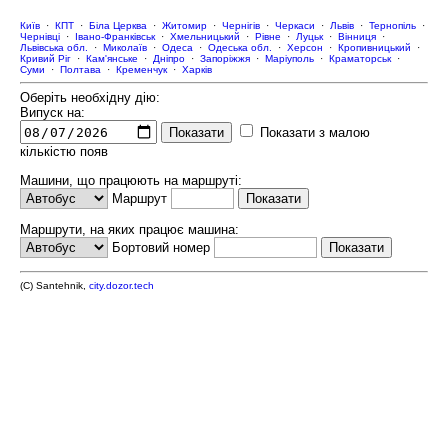
Київ
·
КПТ
·
Біла Церква
·
Житомир
·
Чернігів
·
Черкаси
·
Львів
·
Тернопіль
·
Чернівці
·
Івано-Франківськ
·
Хмельницький
·
Рівне
·
Луцьк
·
Вінниця
·
Львівська обл.
·
Миколаїв
·
Одеса
·
Одеська обл.
·
Херсон
·
Кропивницький
·
Кривий Ріг
·
Кам'янське
·
Дніпро
·
Запоріжжя
·
Маріуполь
·
Краматорськ
·
Суми
·
Полтава
·
Кременчук
·
Харків
Оберіть необхідну дію:
Випуск на:
Показати з малою
кількістю появ
Машини, що працюють на маршруті:
Маршрут
Маршрути, на яких працює машина:
Бортовий номер
(C) Santehnik,
city.dozor.tech