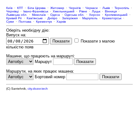
Київ
·
КПТ
·
Біла Церква
·
Житомир
·
Чернігів
·
Черкаси
·
Львів
·
Тернопіль
·
Чернівці
·
Івано-Франківськ
·
Хмельницький
·
Рівне
·
Луцьк
·
Вінниця
·
Львівська обл.
·
Миколаїв
·
Одеса
·
Одеська обл.
·
Херсон
·
Кропивницький
·
Кривий Ріг
·
Кам'янське
·
Дніпро
·
Запоріжжя
·
Маріуполь
·
Краматорськ
·
Суми
·
Полтава
·
Кременчук
·
Харків
Оберіть необхідну дію:
Випуск на:
Показати з малою
кількістю появ
Машини, що працюють на маршруті:
Маршрут
Маршрути, на яких працює машина:
Бортовий номер
(C) Santehnik,
city.dozor.tech